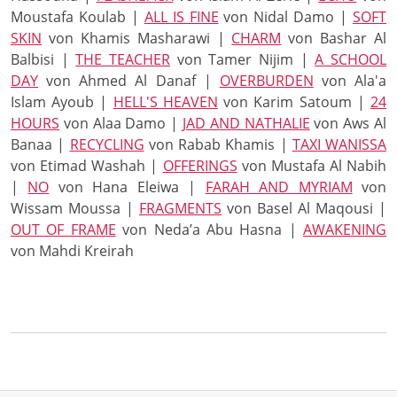
Moustafa Koulab |
ALL IS FINE
von Nidal Damo |
SOFT
SKIN
von Khamis Masharawi |
CHARM
von Bashar Al
Balbisi |
THE TEACHER
von Tamer Nijim |
A SCHOOL
DAY
von Ahmed Al Danaf |
OVERBURDEN
von Ala'a
Islam Ayoub |
HELL'S HEAVEN
von Karim Satoum |
24
HOURS
von Alaa Damo |
JAD AND NATHALIE
von Aws Al
Banaa |
RECYCLING
von Rabab Khamis |
TAXI WANISSA
von Etimad Washah |
OFFERINGS
von Mustafa Al Nabih
|
NO
von Hana Eleiwa |
FARAH AND MYRIAM
von
Wissam Moussa |
FRAGMENTS
von Basel Al Maqousi |
OUT OF FRAME
von Neda’a Abu Hasna |
AWAKENING
von Mahdi Kreirah