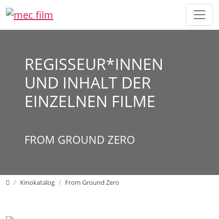
Direkt zur Hauptnavigation springen
Direkt zum Inhalt springen
REGISSEUR*INNEN
UND INHALT DER
EINZELNEN FILME
FROM GROUND ZERO
Home mecfilm DE
Kinokatalog
From Ground Zero