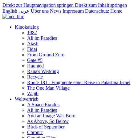
Direkt zur Hauptnavigation springen
Direkt zum Inhalt springen
English
عربى
Über uns
News
Impressum
Datenschutz
Home
Kinokatalog
1982
Ali im Paradies
Atash
Fidai
From Ground Zero
Gate #5
Haunted
Rana's Wedding
Recycle
Route 181 - Fragmente einer Reise in Palästina-Israel
The One Man Village
Wajib
Weltvertrieb
A Space Exodus
Ali im Paradies
And an Image Was Born
As Above, So Below
Birds of September
Chronic
Counting Tiles