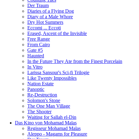
Der Traum
Diaries of a Flying Dog
Diary of a Male Whore
Dry Hot Summers
Eccomi ... Eccoti
Erased, Ascent of the Invisible
Free Range
From Cairo
Gate #5
Haunted
In the Future They Ate from the Finest Porcelain
In Vitro
Larissa Sansour's Sci-fi Trilogie
Like Twenty Impossibles
Nation Estate
Panoptic
Re-Destruction
Solomon's Stone
The One Man Village
The Shooter
Waiting for Sallah el-Din
Das Kino von Mohamad Malas
Regisseur Mohamad Malas
Aleppo - Magams for Pleasure