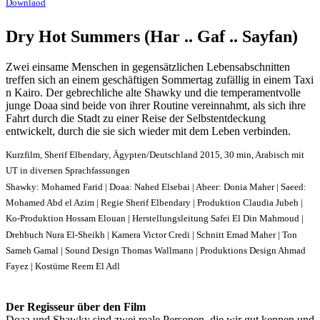
Downlaod
Dry Hot Summers (Har .. Gaf .. Sayfan)
Zwei einsame Menschen in gegensätzlichen Lebensabschnitten
treffen sich an einem geschäftigen Sommertag zufällig in einem Taxi
n Kairo. Der gebrechliche alte Shawky und die temperamentvolle
junge Doaa sind beide von ihrer Routine vereinnahmt, als sich ihre
Fahrt durch die Stadt zu einer Reise der Selbstentdeckung
entwickelt, durch die sie sich wieder mit dem Leben verbinden.
Kurzfilm, Sherif Elbendary, Ägypten/Deutschland 2015, 30 min, Arabisch mit
UT in diversen Sprachfassungen
Shawky: Mohamed Farid | Doaa: Nahed Elsebai | Abeer: Donia Maher | Saeed:
Mohamed Abd el Azim | Regie Sherif Elbendary | Produktion Claudia Jubeh |
Ko-Produktion Hossam Elouan | Herstellungsleitung Safei El Din Mahmoud |
Drehbuch Nura El-Sheikh | Kamera Victor Credi | Schnitt Emad Maher | Ton
Sameh Gamal | Sound Design Thomas Wallmann | Produktions Design Ahmad
Fayez | Kostüme Reem El Adl
Der Regisseur über den Film
Doaa und Shawky sind zwei reale Personen, die wir gut kennen und