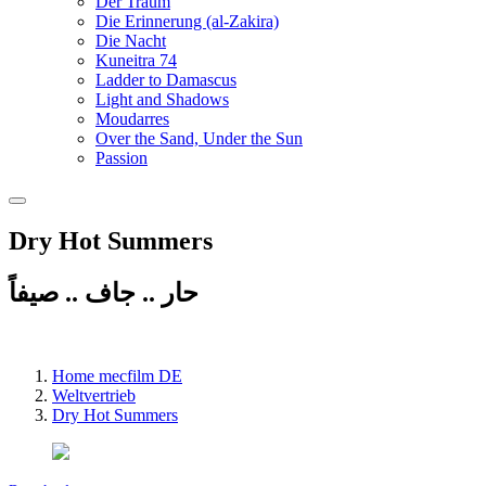
Der Traum
Die Erinnerung (al-Zakira)
Die Nacht
Kuneitra 74
Ladder to Damascus
Light and Shadows
Moudarres
Over the Sand, Under the Sun
Passion
Dry Hot Summers
حار .. جاف .. صيفاً
Home mecfilm DE
Weltvertrieb
Dry Hot Summers