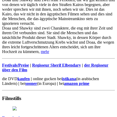
von denen wir täglich viele in den Straßen Kairos begegnen, aber
weder sprechen wir mit ihnen, noch sehen wir sie. Dies ist das
Kairo, das wir nicht in den ägyptischen Filmen sehen und dies sind
die Menschen, die das ägyptische Mainstreamkino stets zu
ignorieren versucht.
Doaa und Shawky sind zwei Charaktere, die eng mit ihrer Zeit und
ihrem Ort verbunden sind. Sie sind die Menschen und das
tatsächliche Produkt dieser Stadt. Shawky, in dessen Körper durch
die extreme Luftverschmutzung Krebs wächst und Doaa, die wegen
ihres leicht fortgeschrittenen Alters entscheidet, sich um ihre
Hochzeit zu kümmern,
mehr
Festivals/Preise
|
Regisseur Sherif Elbendary
|
der Regisseur
über den Film
die DVD
kaufen
|
online gucken bei
istikana
(in arabischen
Ländern)
|
bei
sooner
(in Europa)
|
bei
amazon prime
Filmstills