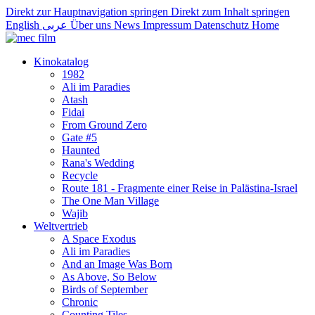
Direkt zur Hauptnavigation springen
Direkt zum Inhalt springen
English
عربى
Über uns
News
Impressum
Datenschutz
Home
Kinokatalog
1982
Ali im Paradies
Atash
Fidai
From Ground Zero
Gate #5
Haunted
Rana's Wedding
Recycle
Route 181 - Fragmente einer Reise in Palästina-Israel
The One Man Village
Wajib
Weltvertrieb
A Space Exodus
Ali im Paradies
And an Image Was Born
As Above, So Below
Birds of September
Chronic
Counting Tiles