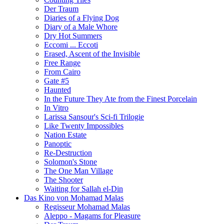
Der Traum
Diaries of a Flying Dog
Diary of a Male Whore
Dry Hot Summers
Eccomi ... Eccoti
Erased, Ascent of the Invisible
Free Range
From Cairo
Gate #5
Haunted
In the Future They Ate from the Finest Porcelain
In Vitro
Larissa Sansour's Sci-fi Trilogie
Like Twenty Impossibles
Nation Estate
Panoptic
Re-Destruction
Solomon's Stone
The One Man Village
The Shooter
Waiting for Sallah el-Din
Das Kino von Mohamad Malas
Regisseur Mohamad Malas
Aleppo - Magams for Pleasure