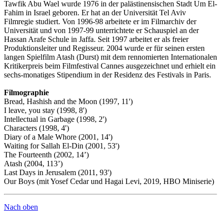
Tawfik Abu Wael wurde 1976 in der palästinensischen Stadt Um El-
Fahim in Israel geboren. Er hat an der Universität Tel Aviv
Filmregie studiert. Von 1996-98 arbeitete er im Filmarchiv der
Universität und von 1997-99 unterrichtete er Schauspiel an der
Hassan Arafe Schule in Jaffa. Seit 1997 arbeitet er als freier
Produktionsleiter und Regisseur. 2004 wurde er für seinen ersten
langen Spielfilm Atash (Durst) mit dem rennomierten Internationalen
Kritikerpreis beim Filmfestival Cannes ausgezeichnet und erhielt ein
sechs-monatiges Stipendium in der Residenz des Festivals in Paris.
Filmographie
Bread, Hashish and the Moon (1997, 11')
I leave, you stay (1998, 8')
Intellectual in Garbage (1998, 2')
Characters (1998, 4')
Diary of a Male Whore (2001, 14')
Waiting for Sallah El-Din (2001, 53')
The Fourteenth (2002, 14’)
Atash (2004, 113’)
Last Days in Jerusalem (2011, 93')
Our Boys (mit Yosef Cedar und Hagai Levi, 2019, HBO Miniserie)
Nach oben