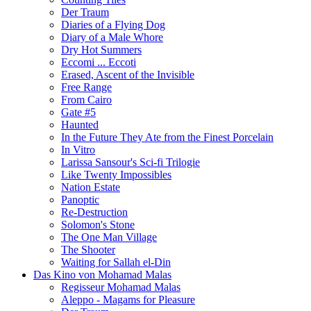
Der Traum
Diaries of a Flying Dog
Diary of a Male Whore
Dry Hot Summers
Eccomi ... Eccoti
Erased, Ascent of the Invisible
Free Range
From Cairo
Gate #5
Haunted
In the Future They Ate from the Finest Porcelain
In Vitro
Larissa Sansour's Sci-fi Trilogie
Like Twenty Impossibles
Nation Estate
Panoptic
Re-Destruction
Solomon's Stone
The One Man Village
The Shooter
Waiting for Sallah el-Din
Das Kino von Mohamad Malas
Regisseur Mohamad Malas
Aleppo - Magams for Pleasure