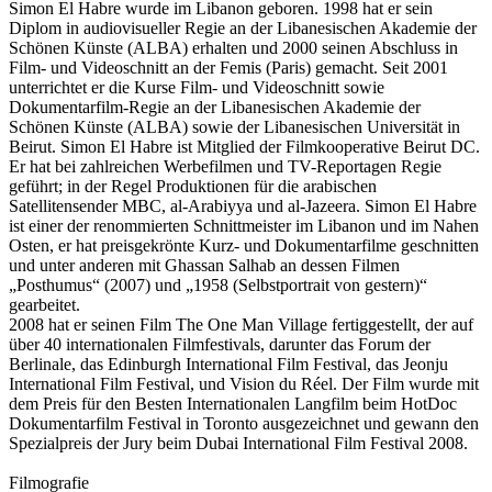
Simon El Habre wurde im Libanon geboren. 1998 hat er sein
Diplom in audiovisueller Regie an der Libanesischen Akademie der
Schönen Künste (ALBA) erhalten und 2000 seinen Abschluss in
Film- und Videoschnitt an der Femis (Paris) gemacht. Seit 2001
unterrichtet er die Kurse Film- und Videoschnitt sowie
Dokumentarfilm-Regie an der Libanesischen Akademie der
Schönen Künste (ALBA) sowie der Libanesischen Universität in
Beirut. Simon El Habre ist Mitglied der Filmkooperative Beirut DC.
Er hat bei zahlreichen Werbefilmen und TV-Reportagen Regie
geführt; in der Regel Produktionen für die arabischen
Satellitensender MBC, al-Arabiyya und al-Jazeera. Simon El Habre
ist einer der renommierten Schnittmeister im Libanon und im Nahen
Osten, er hat preisgekrönte Kurz- und Dokumentarfilme geschnitten
und unter anderen mit Ghassan Salhab an dessen Filmen
„Posthumus“ (2007) und „1958 (Selbstportrait von gestern)“
gearbeitet.
2008 hat er seinen Film The One Man Village fertiggestellt, der auf
über 40 internationalen Filmfestivals, darunter das Forum der
Berlinale, das Edinburgh International Film Festival, das Jeonju
International Film Festival, und Vision du Réel. Der Film wurde mit
dem Preis für den Besten Internationalen Langfilm beim HotDoc
Dokumentarfilm Festival in Toronto ausgezeichnet und gewann den
Spezialpreis der Jury beim Dubai International Film Festival 2008.
Filmografie