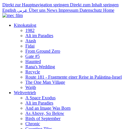
Direkt zur Hauptnavigation springen
Direkt zum Inhalt springen
English
عربى
Über uns
News
Impressum
Datenschutz
Home
Kinokatalog
1982
Ali im Paradies
Atash
Fidai
From Ground Zero
Gate #5
Haunted
Rana's Wedding
Recycle
Route 181 - Fragmente einer Reise in Palästina-Israel
The One Man Village
Wajib
Weltvertrieb
A Space Exodus
Ali im Paradies
And an Image Was Born
As Above, So Below
Birds of September
Chronic
Counting Tiles