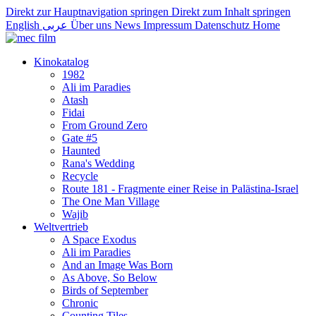
Direkt zur Hauptnavigation springen
Direkt zum Inhalt springen
English
عربى
Über uns
News
Impressum
Datenschutz
Home
Kinokatalog
1982
Ali im Paradies
Atash
Fidai
From Ground Zero
Gate #5
Haunted
Rana's Wedding
Recycle
Route 181 - Fragmente einer Reise in Palästina-Israel
The One Man Village
Wajib
Weltvertrieb
A Space Exodus
Ali im Paradies
And an Image Was Born
As Above, So Below
Birds of September
Chronic
Counting Tiles