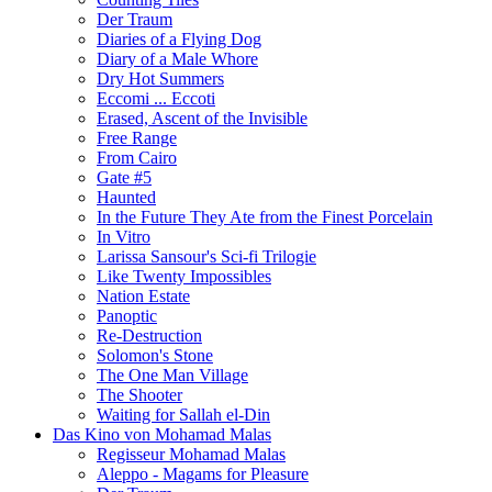
Der Traum
Diaries of a Flying Dog
Diary of a Male Whore
Dry Hot Summers
Eccomi ... Eccoti
Erased, Ascent of the Invisible
Free Range
From Cairo
Gate #5
Haunted
In the Future They Ate from the Finest Porcelain
In Vitro
Larissa Sansour's Sci-fi Trilogie
Like Twenty Impossibles
Nation Estate
Panoptic
Re-Destruction
Solomon's Stone
The One Man Village
The Shooter
Waiting for Sallah el-Din
Das Kino von Mohamad Malas
Regisseur Mohamad Malas
Aleppo - Magams for Pleasure