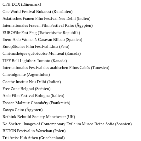
CPH:DOX (Dänemark)
One World Festival Bukarest (Rumänien)
Asiatisches Frauen Film Festival Neu Delhi (Indien)
Internationales Frauen Film Festival Kairo (Ägypten)
EUROFilmFest Prag (Tschechische Republik)
Ibero-Arab Women’s Caravan Bilbao (Spanien)
Europäisches Film Festival Lima (Peru)
Cinémathèque québécoise Montreal (Kanada)
TIFF Bell Lightbox Toronto (Kanada)
Internationales Festival des arabischen Films Gabès (Tunesien)
Cinemigrante (Argentinien)
Goethe Institut Neu Delhi (Indien)
Free Zone Belgrad (Serbien)
Arab Film Festival Bologna (Italien)
Espace Malraux Chambéry (Frankreich)
Zawya Cairo (Ägypten)
Rethink Rebuild Society Manchester (UK)
No Shelter - Images of Contemporary Exile im Museo Reina Sofia (Spanien)
BETON Festival in Warschau (Polen)
Trii Artist Hub Athen (Griechenland)