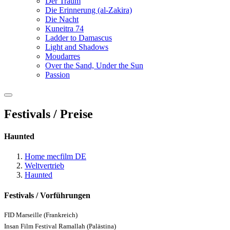
Der Traum
Die Erinnerung (al-Zakira)
Die Nacht
Kuneitra 74
Ladder to Damascus
Light and Shadows
Moudarres
Over the Sand, Under the Sun
Passion
Festivals / Preise
Haunted
Home mecfilm DE
Weltvertrieb
Haunted
Festivals / Vorführungen
FID Marseille (Frankreich)
Insan Film Festival Ramallah (Palästina)