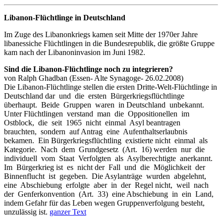
Libanon-Flüchtlinge in Deutschland
Im Zuge des Libanonkriegs kamen seit Mitte der 1970er Jahre
libanessiche Flüchtlingen in die Bundesrepublik, die größte Gruppe
kam nach der Libanoninvasion im Juni 1982.
Sind die Libanon-Flüchtlinge noch zu integrieren?
von Ralph Ghadban (Essen- Alte Synagoge- 26.02.2008)
Die Libanon-Flüchtlinge stellen die ersten Dritte-Welt-Flüchtlinge in
Deutschland dar und die ersten Bürgerkriegsflüchtlinge
überhaupt. Beide Gruppen waren in Deutschland unbekannt.
Unter Flüchtlingen verstand man die Oppositionellen im
Ostblock, die seit 1965 nicht einmal Asyl beantragen
brauchten, sondern auf Antrag eine Aufenthaltserlaubnis
bekamen. Ein Bürgerkriegsflüchtling existierte nicht einmal als
Kategorie. Nach dem Grundgesetz (Art. 16) werden nur die
individuell vom Staat Verfolgten als Asylberechtigte anerkannt.
Im Bürgerkrieg ist es nicht der Fall und die Möglichkeit der
Binnenflucht ist gegeben. Die Asylanträge wurden abgelehnt,
eine Abschiebung erfolgte aber in der Regel nicht, weil nach
der Genferkonvention (Art. 33) eine Abschiebung in ein Land,
indem Gefahr für das Leben wegen Gruppenverfolgung besteht,
unzulässig ist.
ganzer Text