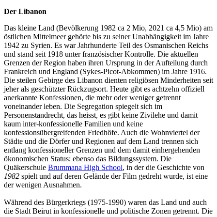
Der Libanon
Das kleine Land (Bevölkerung 1982 ca 2 Mio, 2021 ca 4,5 Mio) am
östlichen Mittelmeer gehörte bis zu seiner Unabhängigkeit im Jahre
1942 zu Syrien. Es war Jahrhunderte Teil des Osmanischen Reichs
und stand seit 1918 unter französischer Kontrolle. Die aktuellen
Grenzen der Region haben ihren Ursprung in der Aufteilung durch
Frankreich und England (Sykes-Picot-Abkommen) im Jahre 1916.
Die steilen Gebirge des Libanon dienten religiösen Minderheiten seit
jeher als geschützter Rückzugsort. Heute gibt es achtzehn offiziell
anerkannte Konfessionen, die mehr oder weniger getrennt
voneinander leben. Die Segregation spiegelt sich im
Personenstandrecht, das heisst, es gibt keine Zivilehe und damit
kaum inter-konfessionelle Familien und keine
konfessionsübergreifenden Friedhöfe. Auch die Wohnviertel der
Städte und die Dörfer und Regionen auf dem Land trennen sich
entlang konfessioneller Grenzen und dem damit einhergehenden
ökonomischen Status; ebenso das Bildungssystem. Die
Quäkerschule
Brummana High School
, in der die Geschichte von
1982
spielt und auf deren Gelände der Film gedreht wurde, ist eine
der wenigen Ausnahmen.
Während des Bürgerkriegs (1975-1990) waren das Land und auch
die Stadt Beirut in konfessionelle und politische Zonen getrennt. Die