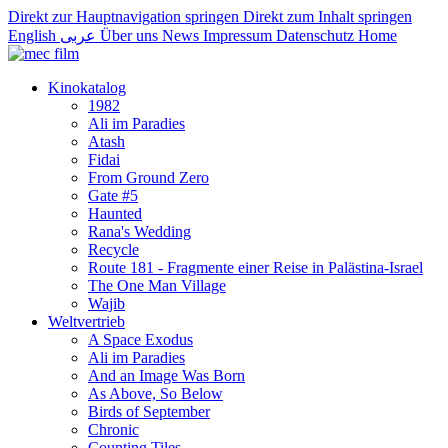
Direkt zur Hauptnavigation springen
Direkt zum Inhalt springen
English
عربى
Über uns
News
Impressum
Datenschutz
Home
Kinokatalog
1982
Ali im Paradies
Atash
Fidai
From Ground Zero
Gate #5
Haunted
Rana's Wedding
Recycle
Route 181 - Fragmente einer Reise in Palästina-Israel
The One Man Village
Wajib
Weltvertrieb
A Space Exodus
Ali im Paradies
And an Image Was Born
As Above, So Below
Birds of September
Chronic
Counting Tiles