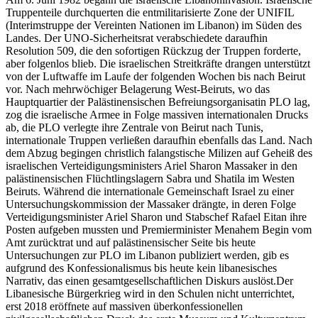
Truppenteile durchquerten die entmilitarisierte Zone der UNIFIL
(Interimstruppe der Vereinten Nationen im Libanon) im Süden des
Landes. Der UNO-Sicherheitsrat verabschiedete daraufhin
Resolution 509, die den sofortigen Rückzug der Truppen forderte,
aber folgenlos blieb. Die israelischen Streitkräfte drangen unterstützt
von der Luftwaffe im Laufe der folgenden Wochen bis nach Beirut
vor. Nach mehrwöchiger Belagerung West-Beiruts, wo das
Hauptquartier der Palästinensischen Befreiungsorganisatin PLO lag,
zog die israelische Armee in Folge massiven internationalen Drucks
ab, die PLO verlegte ihre Zentrale von Beirut nach Tunis,
internationale Truppen verließen daraufhin ebenfalls das Land. Nach
dem Abzug begingen christlich falangstische Milizen auf Geheiß des
israelischen Verteidigungsministers Ariel Sharon Massaker in den
palästinensischen Flüchtlingslagern Sabra und Shatila im Westen
Beiruts. Während die internationale Gemeinschaft Israel zu einer
Untersuchungskommission der Massaker drängte, in deren Folge
Verteidigungsminister Ariel Sharon und Stabschef Rafael Eitan ihre
Posten aufgeben mussten und Premierminister Menahem Begin vom
Amt zurücktrat und auf palästinensischer Seite bis heute
Untersuchungen zur PLO im Libanon publiziert werden, gib es
aufgrund des Konfessionalismus bis heute kein libanesisches
Narrativ, das einen gesamtgesellschaftlichen Diskurs auslöst.Der
Libanesische Bürgerkrieg wird in den Schulen nicht unterrichtet,
erst 2018 eröffnete auf massiven überkonfessionellen