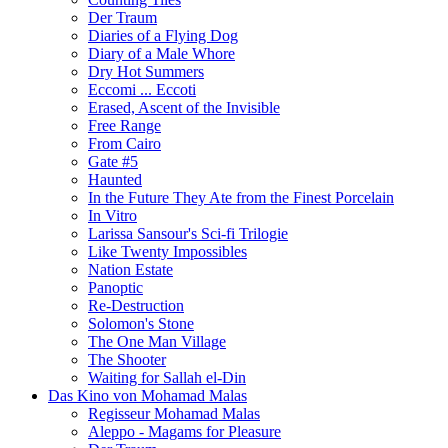
Der Traum
Diaries of a Flying Dog
Diary of a Male Whore
Dry Hot Summers
Eccomi ... Eccoti
Erased, Ascent of the Invisible
Free Range
From Cairo
Gate #5
Haunted
In the Future They Ate from the Finest Porcelain
In Vitro
Larissa Sansour's Sci-fi Trilogie
Like Twenty Impossibles
Nation Estate
Panoptic
Re-Destruction
Solomon's Stone
The One Man Village
The Shooter
Waiting for Sallah el-Din
Das Kino von Mohamad Malas
Regisseur Mohamad Malas
Aleppo - Magams for Pleasure