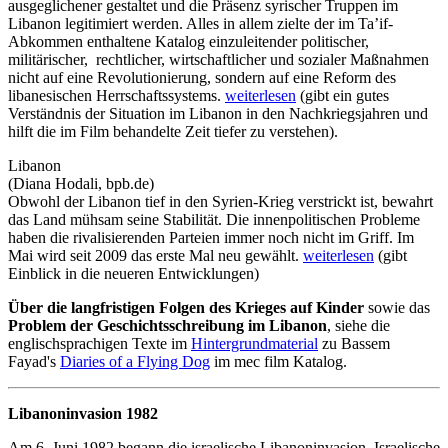
ausgeglichener gestaltet und die Präsenz syrischer Truppen im
Libanon legitimiert werden. Alles in allem zielte der im Ta’if-
Abkommen enthaltene Katalog einzuleitender politischer,
militärischer, rechtlicher, wirtschaftlicher und sozialer Maßnahmen
nicht auf eine Revolutionierung, sondern auf eine Reform des
libanesischen Herrschaftssystems.
weiterlesen
(gibt ein gutes
Verständnis der Situation im Libanon in den Nachkriegsjahren und
hilft die im Film behandelte Zeit tiefer zu verstehen).
Libanon
(Diana Hodali, bpb.de)
Obwohl der Libanon tief in den Syrien-Krieg verstrickt ist, bewahrt
das Land mühsam seine Stabilität. Die innenpolitischen Probleme
haben die rivalisierenden Parteien immer noch nicht im Griff. Im
Mai wird seit 2009 das erste Mal neu gewählt.
weiterlesen
(gibt
Einblick in die neueren Entwicklungen)
Über die langfristigen Folgen des Krieges auf Kinder
sowie das
Problem der Geschichtsschreibung im Libanon
, siehe die
englischsprachigen Texte im
Hintergrundmaterial
zu Bassem
Fayad's
Diaries of a Flying Dog
im mec film Katalog.
Libanoninvasion 1982
Am 6. Juni 1982 begann die israelische Libanoninvasion. Israelische