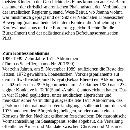
meisten Kinder in der Geschichte des Films kommen aus Ost-Beirut,
das unter der christlich-maronischen Phalangisten, den Verbündeten
der israelischen Regierung, stand. West-Beirut, wo Joanna wohnt,
war muslimisch geprägt und der Sitz der Nationalen Libanesischen
Bewegung (national bedeutet in dem Kontext die Aufhebung des
Konfessionalismus und die Forderung gleiche Rechte für alle
BürgerInnen) und der palästinensischen Befreiungsorganisation
PLO.
Zum Konfessionalismus
1989-1999: Zehn Jahre Ta’if-Abkommen
(Thomas Scheffler, inamo Nr. 20/1999)
Vor zehn Jahren, am 5. November 1989, ratifizierten die Reste des
letzten, 1972 gewählten, libanesischen Vorkriegsparlaments auf
dem Luftwaffenstützpunkt Kleyat (Bekaa-Ebene) ein Abkommen,
das 62 seiner einst 99 Abgeordneten am 22. Oktober 1989 nach 23-
tägiger Konklave in Ta’if (Saudi-Arabien) unterzeichnet hatten. Das
in vier Kapitel gegliederte, unter saudischer, algerischer und
marokkanischer Vermittlung ausgearbeitete Ta’if-Abkommen, das
„Dokument der nationalen Verständigung“, sollte nicht nur den seit
1975 andauernden Bürgerkrieg beilegen, sondern auch einen
Konsens für den Nachkriegslibanon festschreiben: Die maronitische
Vormachtstellung im Staatsapparat sollte abgebaut, die Verteilung
öffentlicher Ämter und Mandate zwischen Christen und Muslimen