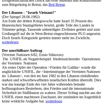
zivilgesellschaftlichen Druck das erste Museum und Kulturzentrum
zum Bürgerkrieg in Beirut, das
Beit Beirut
.
Der Libanon - "Israels Vietnam?"
(Der Spiegel 28.06.1982)
Am Ende der dritten Kriegswoche hatte Israel 35 Prozent des
libanesischen Staatsgebietes besetzt, große Teile des Landes in
Trümmer gelegt, Tausende unbeteiligter Zivilisten getötet und zum
Großangriff auf die in West-Beirut eingeschlossene PLO angesetzt.
Doch Israels Kriegsziele gerieten immer mehr ins Zwielicht.
weiterlesen
Der unerfüllbare Auftrag
(Vereinte Nationen 6/82, Ensio Siilasvuo)
Die UNIFIL als Negativbeispiel friedenssichernder Operationen
der Vereinten Nationen
Als erstes Opfer der Operation >Frieden für Galiläa< wurde die
unglückliche UNIFIL, die >Interimstruppe der Vereinten Nationen
im Libanon<, von den im Juni 1982 in den Libanon einfallenden
starken und schwerbewaffneten israelischen Kräften überrollt. Dies
war das traurige Ende des vier Jahre währenden beinahe
hoffnungslosen Bestrebens, den Frieden und die internationale
Sicherheit im Südlibanon zu wahren. Dieser Schlag machte aus der
UNIFIL einen machtosen Zuschauer, der zumindest im Augenblick
keine wirkliche Aufgabe hat.
weiterlesen