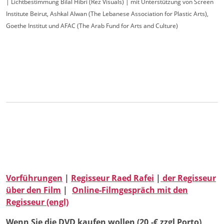
| Lichtbestimmung Bilal Hibri (Rez Visuals) | mit Unterstützung von Screen
Institute Beirut, Ashkal Alwan (The Lebanese Association for Plastic Arts),
Goethe Institut und AFAC (The Arab Fund for Arts and Culture)
Vorführungen
|
Regisseur Raed Rafei
|
der Regisseur
über den Film
|
Online-Filmgespräch mit den
Regisseur (engl)
Wenn Sie die DVD kaufen wollen (20,-€ zzgl Porto),